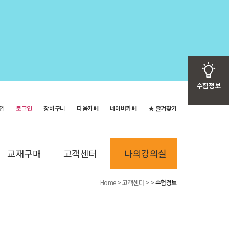
수험정보
입
로그인
장바구니
다음카페
네이버카페
★ 즐겨찾기
무료강의
교재구매
고객센터
나의강의실
원격지원
Home > 고객센터 > >
수험정보
교재정오표