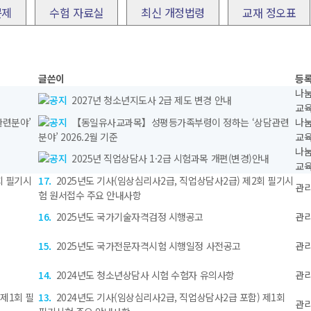
문제
수험 자료실
최신 개정법령
교재 정오표
글쓴이
등
나
2027년 청소년지도사 2급 제도 변경 안내
교
련분야’
【동일유사교과목】성평등가족부령이 정하는 ‘상담관련
나
분야’ 2026.2월 기준
교
나
2025년 직업상담사 1·2급 시험과목 개편(변경)안내
교
회 필기시
17.
2025년도 기사(임상심리사2급, 직업상담사2급) 제2회 필기시
관
험 원서접수 주요 안내사항
16.
2025년도 국가기술자격검정 시행공고
관
15.
2025년도 국가전문자격시험 시행일정 사전공고
관
14.
2024년도 청소년상담사 시험 수험자 유의사항
관
 제1회 필
13.
2024년도 기사(임상심리사2급, 직업상담사2급 포함) 제1회
관