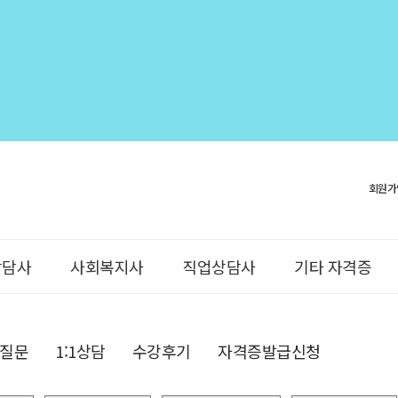
회원가
상담사
사회복지사
직업상담사
기타 자격증
질문
1:1상담
수강후기
자격증발급신청