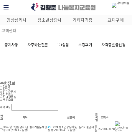
임상심리사
청소년상담사
기타자격증
교재구매
고객센터
공지사항
자주하는질문
1:1상담
수강후기
자격증발급신청
수험정보
시험공고
시험안내
최신 기출문제
수험 자료실
최신 개정법령
교재 정오표
제목
내용
등
번
제목
글쓴이
록
조회수
호
일
관
2024 청소년상담사3급 필기기출문제집
49.
2024 청소년상담사3급 필기기출문제
49
리
2024.01.30
398
정오표(2024.1.2 발행)
집 정오표(2024.1.2 발행)
관리자
자